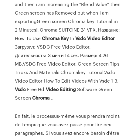
and then i am increasing the "Blend Value" then
Green screen has Removed but when i am
exportingGreen screen Chroma key Tutorial in
2 Minutes!! Chroma SUITCINE 24 VFX. Название:
How To Use
Chroma
Key
In
Vsdc
Video
Editor
Загрузил: VSDC Free Video Editor.
Длительность: 3 мин и 14 сек. Размер: 4.26
MB.VSDC Free Video Editor. Green Screen Tips
Tricks And Materials Chromakey Tutorial.Vsdc
Video Editor How To Edit Videos With Vsdc 1 3.
Vsdc
Free Hd
Video
Editing
Software Green
Screen
Chroma
…
En fait, le processus-même vous prendra moins
de temps que vous avez passé pour lire ces
paragraphes. Si vous avez encore besoin d'être