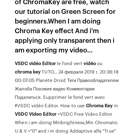
of ChromaKey are free, watch
our tutorial on Green Screen for
beginners.When I am doing
Chroma Key effect And i'm
applying only transparent then i
am exporting my video...
VSDC
vidéo
Editor
le fond vert
vidéo
ou
chroma
key
TUTO… 24 февраля 2019 г. 20:36:18
00:07:05 Planète Droid Теги Правообладателям
Жалоба Похожие видео Комментарии
Поделиться. Supprimer le fond vert avec
#VSDC vidéo Editor. How to use
Chroma
Key
in
VSDC
Video
Editor
+VSDC Free Video Editor
When i am doing Minbrightness,Min Chromatic
U & V ="0" and i m doing Addaptive alfa "True"