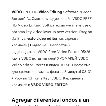
VSDC
FREE HD
Video
Editing
Software "Green
Screen" "… Смотреть видео онлайн VSDC FREE
HD Video Editing Software.can we make use of
chroma key video layer in new version. Dragon
Da Silva.
vsdc
video
editor
как сделать
хромакей |
Видео
на… Бесплатный
видеоредактор VSDC Free Video Editor. 05:28.
Как в VSDC вставить слой ХРОМАКЕЙ!VSDC
Video editor - текст в видео. 10:56. Программа
для хромакея - замена фона за 3 минуты! 03:31.
# Урок по 'Chroma Key' VSDC. Как сделать
хромакей в
VSDC
VIDEO
EDITOR
Agregar diferentes fondos a un