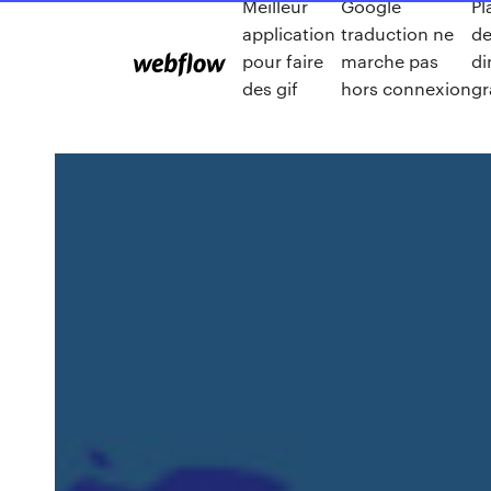
Meilleur
Google
Pl
application
traduction ne
de
pour faire
marche pas
di
des gif
hors connexion
gr