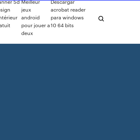
anner 5d
Meilleur
Descargar
sign
jeux
acrobat reader
ntérieur
android
para windows
atuit
pour jouer a
10 64 bits
deux